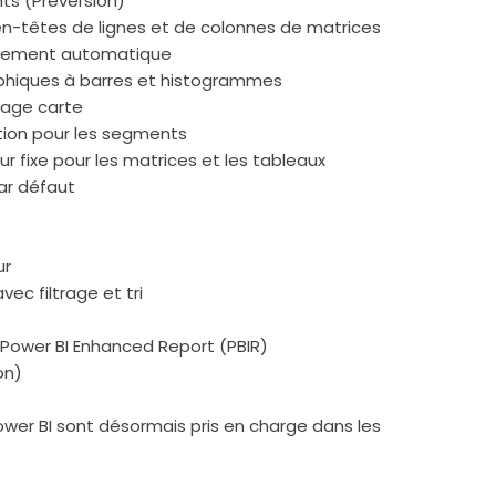
ts (Préversion)
en-têtes de lignes et de colonnes de matrices
stement automatique
aphiques à barres et histogrammes
mage carte
ction pour les segments
ur fixe pour les matrices et les tableaux
ar défaut
ur
vec filtrage et tri
 Power BI Enhanced Report (PBIR)
on)
ower BI sont désormais pris en charge dans les