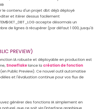
olé
r le contenu d'un projet dbt déjà déployé
iter et itérer dessus facilement
 SYSTEM$GET_DBT_LOG accepte désormais un
re de lignes à récupérer (par défaut 1 000, jusqu'à
BLIC PREVIEW)
onction IA robuste et déployable en production est
ème,
Snowflake
lance la
création de fonction
(en Public Preview). Ce nouvel outil automatise
dèles et l'évaluation continue pour vos flux de
ouvez générer des fonctions IA simplement en
naturel, que ce soit via l'interface graphique