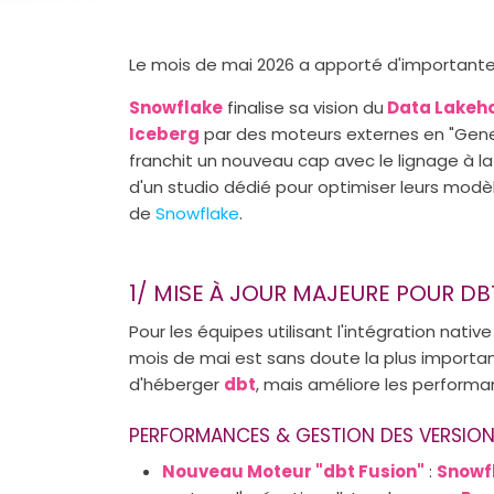
Le mois de mai 2026 a apporté d'important
Snowflake
finalise sa vision du
Data Lakeh
Iceberg
par des moteurs externes en "General
franchit un nouveau cap avec le lignage à la
d'un studio dédié pour optimiser leurs modèl
de
Snowflake
.
1/ MISE À JOUR MAJEURE POUR D
Pour les équipes utilisant l'intégration nativ
mois de mai est sans doute la plus importa
d'héberger
dbt
, mais améliore les performan
PERFORMANCES & GESTION DES VERSIO
Nouveau Moteur "dbt Fusion"
:
Snowf