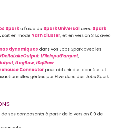
bs Spark
à l'aide de
Spark Universal
avec
Spark
l, soit en mode
Yarn cluster
, et en version 3.1.x avec
mas dynamiques
dans vos Jobs Spark avec les
tDeltaLakeOutput
,
tFileInputParquet
,
Output
,
tLogRow
,
tSqlRow
rehouse Connector
pour obtenir des données et
nsactionnelles gérées par Hive dans des Jobs Spark
IONS
e ses composants à partir de la version 8.0 de
composants