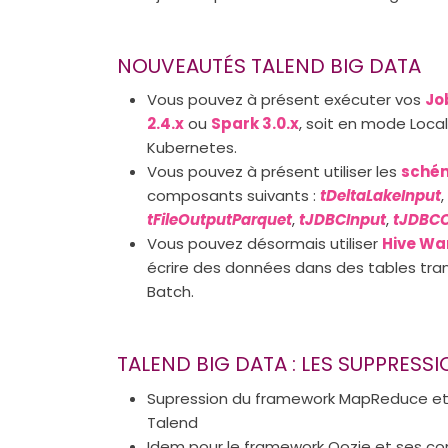
NOUVEAUTÉS TALEND BIG DATA
Vous pouvez à présent exécuter vos
Jo
2.4.x
ou
Spark 3.0.x
, soit en mode Loca
Kubernetes.
Vous pouvez à présent utiliser les
sché
composants suivants :
tDeltaLakeInput
,
tFileOutputParquet
,
tJDBCInput
,
tJDBC
Vous pouvez désormais utiliser
Hive Wa
écrire des données dans des tables tra
Batch.
TALEND BIG DATA : LES SUPPRESS
Supression du framework MapReduce et d
Talend
Idem pour le framework Oozie et ses 