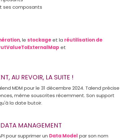
et ses composants
nération
, le
stockage
et la
réutilisation de
PutValueToExternalMap
et
 AU REVOIR, LA SUITE !
e Talend MDM pour le 31 décembre 2024. Talend précise
licences, même souscrites récemment. Son support
u'à la date butoir.
R DATA MANAGEMENT
API pour supprimer un
Data Model
par son nom