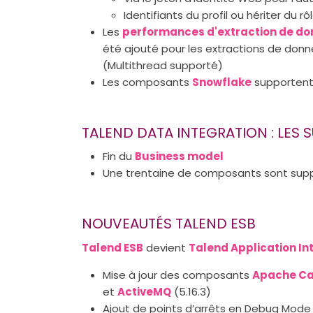
Identifiants du profil ou hériter du r
Les
performances d'extraction de do
été ajouté pour les extractions de donn
(Multithread supporté)
Les composants
Snowflake
supporten
TALEND DATA INTEGRATION : LES 
Fin du
Business model
Une trentaine de composants sont suppri
NOUVEAUTÉS TALEND ESB
Talend ESB
devient
Talend Application In
Mise à jour des composants
Apache C
et
ActiveMQ
(5.16.3)
Ajout de points d’arrêts en Debug Mode