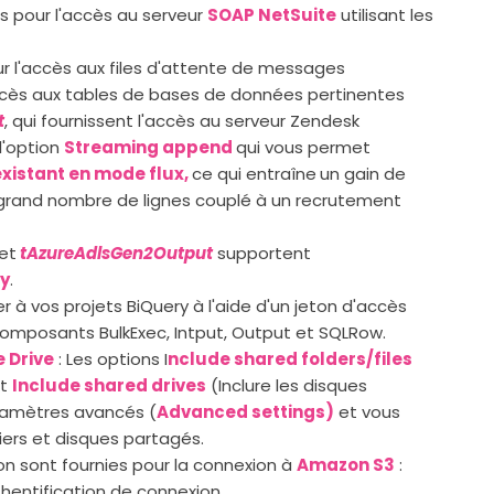
 pour l'accès au serveur
SOAP NetSuite
utilisant les
 l'accès aux files d'attente de messages
cès aux tables de bases de données pertinentes
t
, qui fournissent l'accès au serveur Zendesk
l'option
Streaming append
qui vous permet
existant en mode flux,
ce qui entraîne
un gain de
 grand nombre de lignes couplé à un recrutement
et
tAzureAdlsGen2Output
supportent
ry
.
er à vos projets BiQuery à l'aide d'un jeton d'accès
 composants BulkExec, Intput, Output et SQLRow.
 Drive
: Les options I
nclude shared folders/files
et
Include shared drives
(Inclure les disques
ramètres avancés (
Advanced settings)
et vous
iers et disques partagés.
n sont fournies pour la connexion à
Amazon S3
:
uthentification de connexion