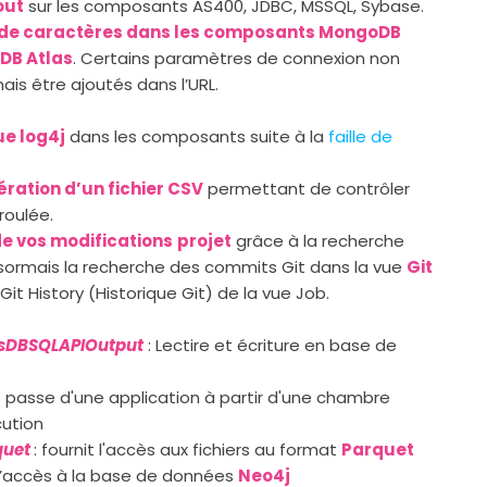
out
sur les composants AS400, JDBC, MSSQL, Sybase.
 de caractères dans les composants MongoDB
DB Atlas
. Certains paramètres de connexion non
is être ajoutés dans l’URL.
ue log4j
dans les composants suite à la
faille de
ration d’un fichier CSV
permettant de contrôler
roulée.
de vos modifications
projet
grâce à la recherche
ésormais la recherche des commits Git dans la vue
Git
Git History (Historique Git) de la vue Job.
sDBSQLAPIOutput
: Lectire et écriture en base de
 passe d'une application à partir d'une chambre
cution
quet
: fournit l'accès aux fichiers au format
Parquet
l’accès à la base de données
Neo4j