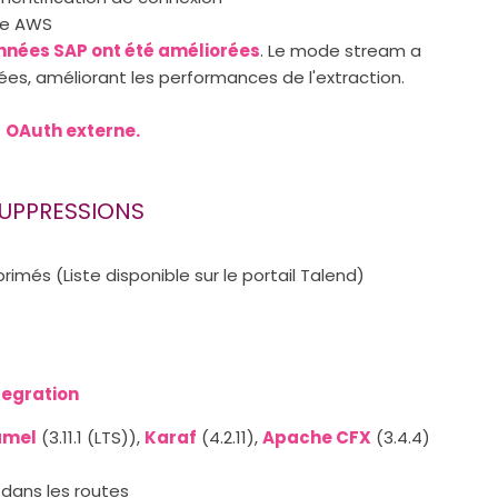
ôle AWS
nnées SAP ont été améliorées
. Le mode stream a
ées, améliorant les performances de l'extraction.
t
OAuth externe.
SUPPRESSIONS
més (Liste disponible sur le portail Talend)
tegration
amel
(3.11.1 (LTS)),
Karaf
(4.2.11),
Apache CFX
(3.4.4)
 dans les routes