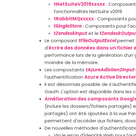
tNetSuiteV2019xxxxx
: Composants
fonctionnalités NetSuite v2019
tRabbitMQxxxxx
: Composants pour
tSingleStore
: Composants pour l'ac
tZendeskInput
et le
tZendeskOutpu
Le composant
tFileOutputExcel
permet 
d'
écrire des données dans un fichier 
performance lors de la génération d’un
moindre de la mémoire.
Les compostants
tAzureAdlsGen2Input
l'authentification
Azure Active Directo
Il est désormais possible de s'authentifi
Oauth. L'option est disponible dans les
Amélioration des composants Google
(Inclure les dossiers/fichiers partagés) 
partagés) ont été ajoutées à la vue Pa
permettent d'accéder aux fichiers, doss
De nouvelles méthodes d'authentificatio
Via le jeton d'identité Web pour l'a