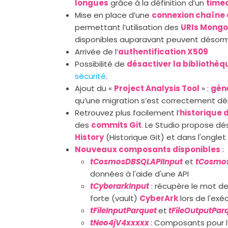
longues
grâce à la définition d’un
time
Mise en place d’une
connexion chaîne
permettant l’utilisation des
URIs Mongo
disponibles auparavant peuvent désorma
Arrivée de l’
authentification X509
Possibilité de
désactiver la bibliothèq
sécurité
.
Ajout du «
Project Analysis Tool
» :
géné
qu’une migration s’est correctement dé
Retrouvez plus facilement l’
historique 
des
commits Git
. Le Studio propose d
History
(Historique Git) et dans l'onglet 
Nouveaux composants disponibles
:
tCosmosDBSQLAPIInput
et
tCosmo
données à l'aide d'une API
tCyberarkInput
: récupère le mot de
forte (vault)
CyberArk
lors de l'exé
tFileInputParquet
et
tFileOutputPar
tNeo4jV4xxxxx
: Composants pour 