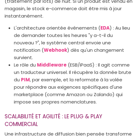
(traitement par lots) de nuit. Si un produit est vendu en
magasin, le stock e-commerce doit être mis à jour
instantanément.
L'architecture orientée événements (
EDA
) : Au lieu
de demander toutes les heures "y a-t-il du
nouveau ?", le système central envoie une
notification (
Webhook
) dès qu'un changement
survient.
Le rôle du
Middleware
(ESB/iPaaS) : Il agit comme
un traducteur universel. Il récupère la donnée brute
du
PIM
, par exemple, et la reformate à la volée
pour répondre aux exigences spécifiques d'une
marketplace (comme Amazon ou Zalando) qui
impose ses propres nomenclatures.
SCALABILITÉ ET AGILITÉ : LE PLUG & PLAY
COMMERCIAL
Une infrastructure de diffusion bien pensée transforme