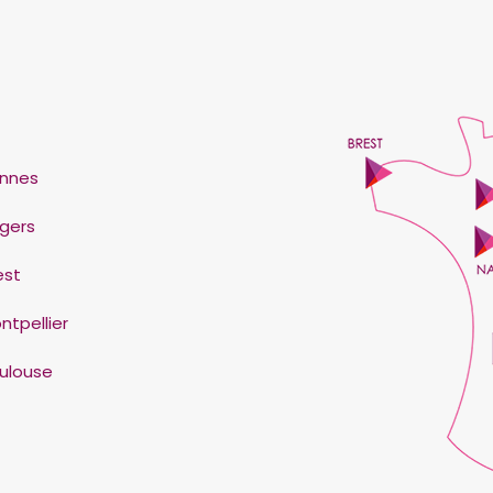
nnes
gers
est
ntpellier
ulouse