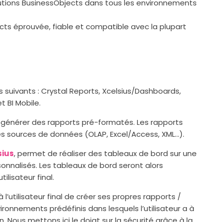
utions BusinessObjects dans tous les environnements
ts éprouvée, fiable et compatible avec la plupart
es suivants : Crystal Reports, Xcelsius/Dashboards,
t BI Mobile.
 générer des rapports pré-formatés. Les rapports
des sources de données (OLAP, Excel/Access, XML…).
sius
, permet de réaliser des tableaux de bord sur une
nalisés. Les tableaux de bord seront alors
tilisateur final.
l’utilisateur final de créer ses propres rapports /
ronnements prédéfinis dans lesquels l’utilisateur a à
. Nous mettons ici le doigt sur la sécurité grâce à la