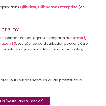
pplications
QlikView
,
Qlik Sense Enterprise
(on-
& DEPLOY
us permet de partager vos rapports par
e-mail
,
azon S3
. Les tâches de distribution peuvent être
complexes (gestion de filtre, boucle, variables,
aller l’outil sur vos serveurs ou de profiter de la
urs "Restitution & DataViz"