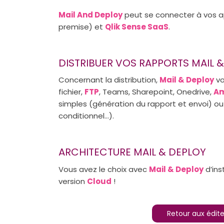
Mail And Deploy
peut se connecter à vos a
premise) et
Qlik Sense SaaS
.
DISTRIBUER VOS RAPPORTS MAIL 
Concernant la distribution,
Mail & Deploy
vo
fichier,
FTP
, Teams, Sharepoint, Onedrive,
Am
simples (génération du rapport et envoi) ou 
conditionnel…).
ARCHITECTURE MAIL & DEPLOY
Vous avez le choix avec
Mail & Deploy
d’inst
version
Cloud
!
Retour aux édite