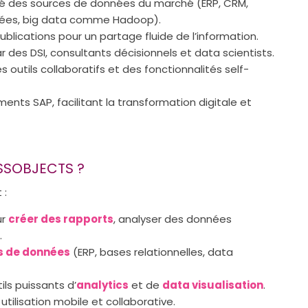
té des sources de données du marché (ERP, CRM,
nnées, big data comme Hadoop).
blications pour un partage fluide de l’information.
r des DSI, consultants décisionnels et data scientists.
es outils collaboratifs et des fonctionnalités self-
ents SAP, facilitant la transformation digitale et
ESSOBJECTS ?
 :
ur
créer des rapports
, analyser des données
.
s de données
(ERP, bases relationnelles, data
ils puissants d’
analytics
et de
data visualisation
.
tilisation mobile et collaborative.