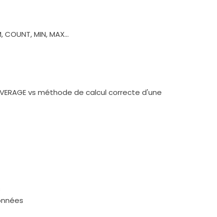
 COUNT, MIN, MAX...
n AVERAGE vs méthode de calcul correcte d'une
s
données