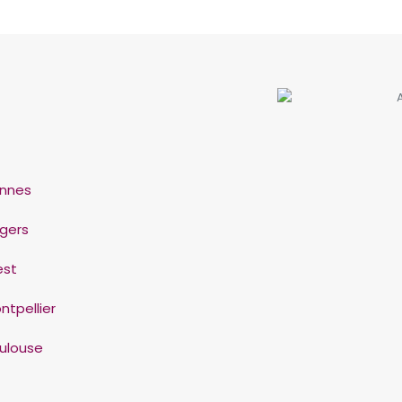
nnes
gers
est
ntpellier
ulouse