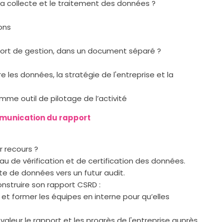
 la collecte et le traitement des données ?
ions
pport de gestion, dans un document séparé ?
es données, la stratégie de l'entreprise et la
mme outil de pilotage de l’activité
ommunication du rapport
r recours ?
eau de vérification et de certification des données.
ecte de données vers un futur audit.
struire son rapport CSRD :
 et former les équipes en interne pour qu’elles
aleur le rapport et les progrès de l'entreprise auprès