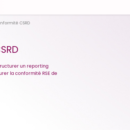
onformité CSRD
CSRD
tructurer un reporting
urer la conformité RSE de