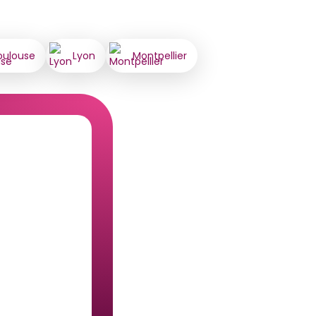
oulouse
Lyon
Montpellier