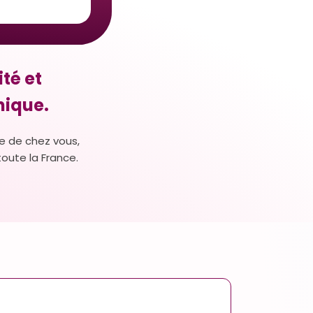
té et
nique.
e de chez vous,
toute la France.