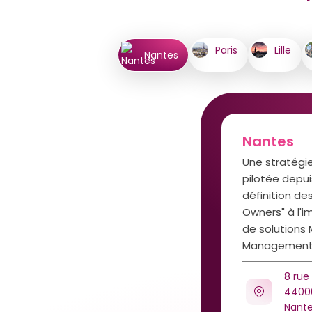
Paris
Lille
Nantes
Nantes
Une stratégi
pilotée depuis
définition de
Owners" à l'
de solutions
Management
8 rue
4400
Nant