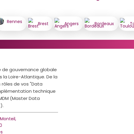
Rennes
Brest
Angers
Bordeaux
T
e de gouvernance globale
 la Loire-Atlantique. De la
s rôles de vos "Data
implémentation technique
 MDM (Master Data
).
 Monteil,
0
es