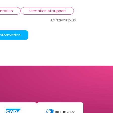
ntation
Formation et support
En savoir plus
information