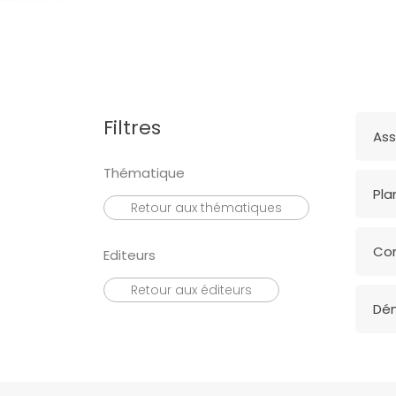
Rechercher
Filtres
Ass
Thématique
Pla
Retour aux thématiques
Com
Editeurs
Retour aux éditeurs
Dém