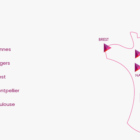
nnes
gers
est
ntpellier
ulouse