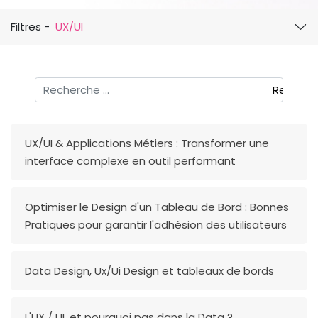
Filtres -
UX/UI
Rechercher
Recherc
UX/UI & Applications Métiers : Transformer une
interface complexe en outil performant
Optimiser le Design d'un Tableau de Bord : Bonnes
Pratiques pour garantir l'adhésion des utilisateurs
Data Design, Ux/Ui Design et tableaux de bords
L'UX / UI, et pourquoi pas dans la Data ?