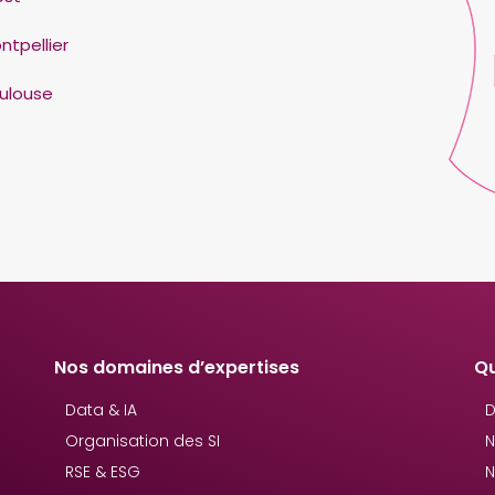
ntpellier
ulouse
Nos domaines d’expertises
Q
Data & IA
D
Organisation des SI
N
RSE & ESG
N