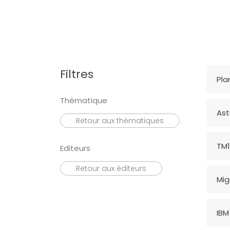
Rechercher
Filtres
Pla
Thématique
Ast
Retour aux thématiques
TM1
Editeurs
Retour aux éditeurs
Mig
IBM