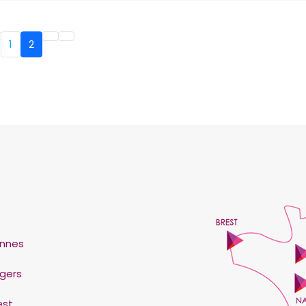
1
2
nnes
gers
est