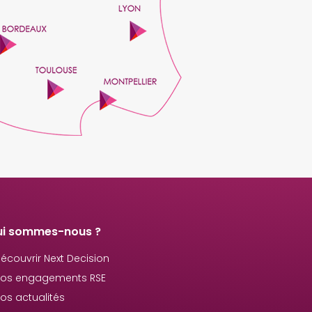
ui sommes-nous ?
écouvrir Next Decision
os engagements RSE
os actualités