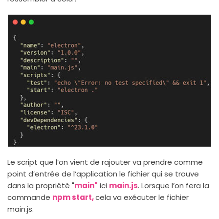
Le script que l’on vient de rajouter va prendre comme
point d’entrée de l’application le fichier qui se trouve
dans la propriété "
main"
ici
main.js
. Lorsque l’on fera la
commande
npm start,
cela va exécuter le fichier
main.js.