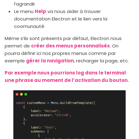
l’agrandir
Le menu
Help
va nous aider à trouver
documentation Electron et le lien vers la
coomunauté
Même s’ils sont présents par défaut, Electron nous
permet de
créer des menus personnalisés
. On
pourra définir ici nos propres menus comme par
exemple
gérer la navigation
, recharger la page, etc.
Par exemple nous pourrions log dans le terminal
une phrase au moment de l’activation du bouton.