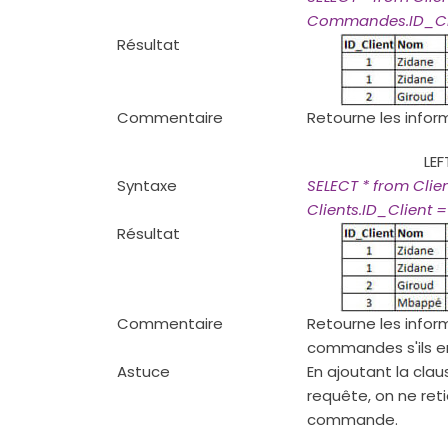
Commandes.ID_Cl
Résultat
Commentaire
Retourne les info
LEF
Syntaxe
SELECT * from Cli
Clients.ID_Client
Résultat
Commentaire
Retourne les inform
commandes s'ils e
Astuce
En ajoutant la cla
requête, on ne reti
commande.