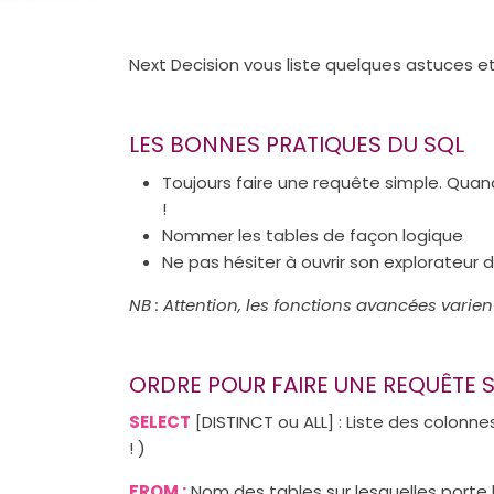
Next Decision vous liste quelques astuces e
LES BONNES PRATIQUES DU SQL
Toujours faire une requête simple. Quan
!
Nommer les tables de façon logique
Ne pas hésiter à ouvrir son explorateur 
NB : Attention, les fonctions avancées varie
ORDRE POUR FAIRE UNE REQUÊTE 
SELECT
[
DISTINCT
ou
ALL
] : Liste des colonn
! )
FROM :
Nom des tables sur lesquelles porte 