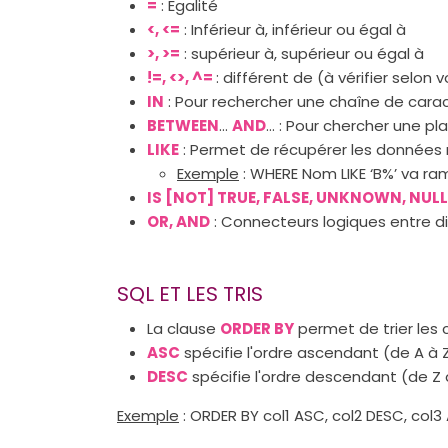
=
: Egalité
<, <=
: Inférieur à, inférieur ou égal à
>, >=
: supérieur à, supérieur ou égal à
!=, <>, ^=
: différent de (à vérifier selon
IN
: Pour rechercher une chaîne de cara
BETWEEN
…
AND
… : Pour chercher une p
LIKE
: Permet de récupérer les données r
Exemple
: WHERE Nom LIKE ‘B%’ va 
IS [NOT] TRUE, FALSE, UNKNOWN, NUL
OR, AND
: Connecteurs logiques entre di
SQL ET LES TRIS
La clause
ORDER BY
permet de trier les 
ASC
spécifie l'ordre ascendant (de A à Z
DESC
spécifie l'ordre descendant (de Z 
Exemple
: ORDER BY col1 ASC, col2 DESC, col3