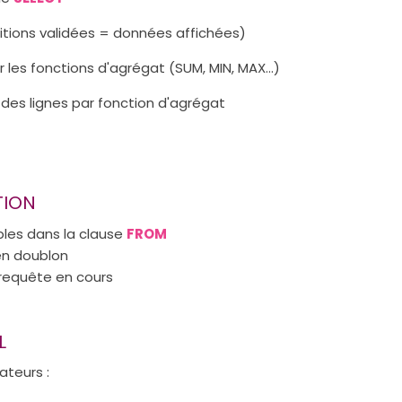
ditions validées = données affichées)
les fonctions d'agrégat (SUM, MIN, MAX...)
des lignes par fonction d'agrégat
TION
les dans la clause
FROM
 en doublon
 requête en cours
L
rateurs :