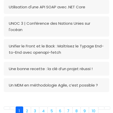
Utilisation d'une API SOAP avec .NET Core
UNOC 3 | Conférence des Nations Unies sur
l'océan
Unifier le Front et le Back : Maîtrisez le Typage End-
to-End avec openapi-fetch
Une bonne recette : la clé d’un projet réussi !
Un MDM en méthodologie Agile, c’est possible ?
1
2
3
4
5
6
7
8
9
10