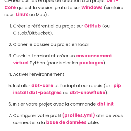
Ci-dessous les étapes de création d’un projet
DBT-
Core
qui est la version gratuite sur
Windows
(similaire
sous
Linux
ou Mac) :
Créer le référentiel du projet sur
GitHub
(ou
GitLab/Bitbucket).
Cloner le dossier du projet en local.
Ouvrir le terminal et créer un
environnement
virtuel
Python (pour isoler les
packages
).
Activer l’environnement.
Installer
dbt-core
et l'adaptateur requis (ex:
pip
install dbt-postgres
ou
dbt-snowflake
).
Initier votre projet avec la commande
dbt init
Configurer votre profil
(profiles.yml)
afin de vous
connecter à la
base de données
cible.