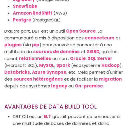
Snowflake
Amazon RedShift
(AWS)
Postgre
(PostgreSQL)
D’autre part, DBT est un outil
Open Source
. La
communauté a mis à disposition des
connecteurs
et
plugins
(via
pip
) pour pouvoir se connecter à une
multitude de
sources de données
et
SGBD
, qu'elles
soient
relationnelles
ou non :
Oracle
,
SQL Server
(Microsoft SQL),
MySQL
,
Spark
(écosystème
Hadoop
),
Databricks
,
Azure Synapse
, etc. Cela permet d'unifier
des
sources hétérogènes
et de faciliter la
migration
depuis des systèmes
legacy
ou
On-premise
.
AVANTAGES DE DATA BUILD TOOL
DBT CLI est un
ELT
gratuit pouvant se connecter à
une multitude de bases de données et donc