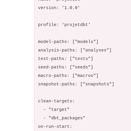
version: '1.0.0'
profile: 'projetdbt'
model-paths: ["models"]
analysis-paths: ["analyses"]
test-paths: ["tests"]
seed-paths: ["seeds"]
macro-paths: ["macros"]
snapshot-paths: ["snapshots"]
clean-targets:
- "target"
- "dbt_packages"
on-run-start: