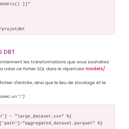
models() }}"
projetdbt
S DBT
contiennent les transformations que vous souhaitez
ra créer ce fichier SQL dans le répertoire
models/
fichier d'entrée, ainsi que le lieu de stockage et le
 avec un “;”)
h'] ~ "large_dataset.csv" %}
['path']~"aggregated_dataset.parquet" %}