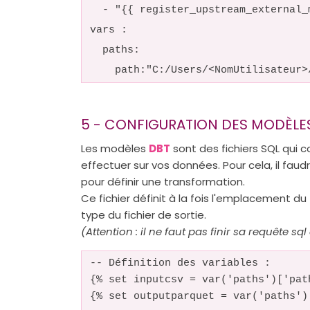
- "{{ register_upstream_external_
vars :
paths:
path:"C:/Users/<NomUtilisateur>/
5 - CONFIGURATION DES MODÈLE
Les modèles
DBT
sont des fichiers SQL qui 
effectuer sur vos données. Pour cela, il faud
pour définir une transformation.
Ce fichier définit à la fois l'emplacement du 
type du fichier de sortie.
(Attention : il ne faut pas finir sa requête sql
-- Définition des variables :
{% set inputcsv = var('paths')['pat
{% set outputparquet = var('paths')