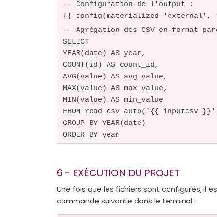
-- Configuration de l'output :
{{ config(materialized='external', 
-- Agrégation des CSV en format par
SELECT
YEAR(date) AS year,
COUNT(id) AS count_id,
AVG(value) AS avg_value,
MAX(value) AS max_value,
MIN(value) AS min_value
FROM read_csv_auto('{{ inputcsv }}'
GROUP BY YEAR(date)
ORDER BY year
6 - EXÉCUTION DU PROJET
Une fois que les fichiers sont configurés, i
commande suivante dans le terminal :