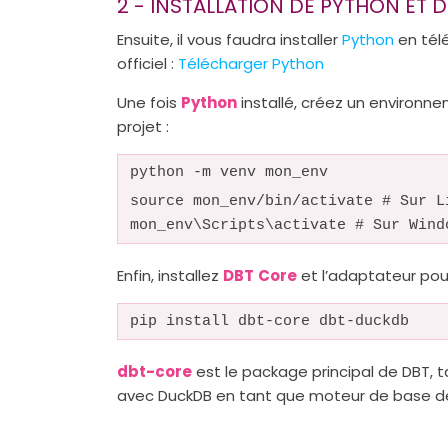
2 - INSTALLATION DE PYTHON ET
Ensuite, il vous faudra installer
Python
en télé
officiel :
Télécharger Python
Une fois
Python
installé, créez un environne
projet :
python -m venv mon_env
source mon_env/bin/activate # Sur L
mon_env\Scripts\activate # Sur Wind
Enfin, installez
DBT
Core
et l’adaptateur po
pip install dbt-core dbt-duckdb
dbt-core
est le package principal de DBT, 
avec DuckDB en tant que moteur de base d