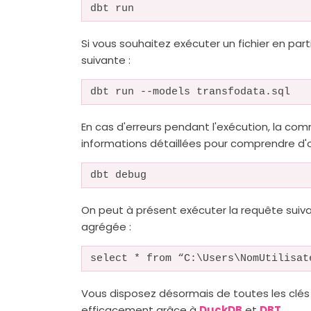
dbt run
Si vous souhaitez exécuter un fichier en part
suivante :
dbt run --models transfodata.sql
En cas d'erreurs pendant l'exécution, la c
informations détaillées pour comprendre d'o
dbt debug
On peut à présent exécuter la requête suiv
agrégée :
select * from “C:\Users\NomUtilisat
Vous disposez désormais de toutes les clé
efficacement grâce à
DuckDB
et
DBT
.