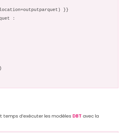
location=outputparquet) }}
quet :
)
l est temps d’exécuter les modèles
DBT
avec la