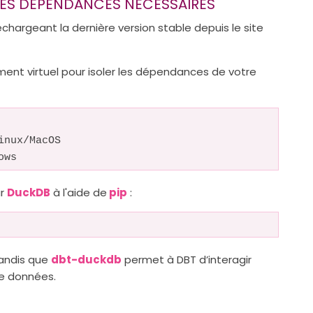
 DES DÉPENDANCES NÉCESSAIRES
chargeant la dernière version stable depuis le site
ment virtuel pour isoler les dépendances de votre
inux/MacOS
ows
ur
DuckDB
à l'aide de
pip
:
tandis que
dbt-duckdb
permet à DBT d’interagir
e données.