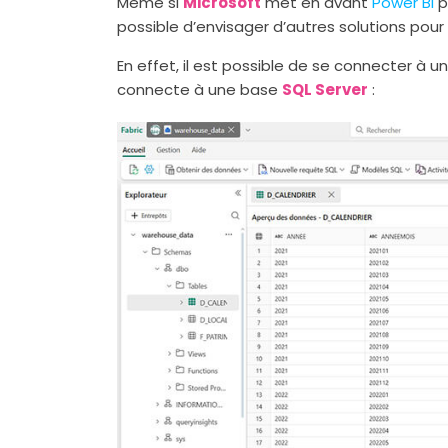
Même si
Microsoft
met en avant
Power BI
p
possible d’envisager d’autres solutions po
En effet, il est possible de se connecter à u
connecte à une base
SQL Server
: