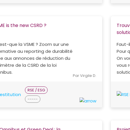
E is the new CSRD ?
Trouv
soluti
est-que la VSME ? Zoom sur une
Faut-i
ernative au reporting de durabilité
Pour q
te aux annonces de réduction du
On vou
imètre de la CSRD de la loi
vous r
ibus.
soluti
Par Virgile D.
RSE / ESG
-----
 Omnibus et Green Deal : la
Projet