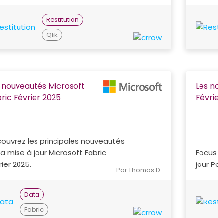
Restitution
Qlik
 nouveautés Microsoft
Les n
ric Février 2025
Févri
ouvrez les principales nouveautés
la mise à jour Microsoft Fabric
Focus 
rier 2025.
jour P
Par Thomas D.
Data
Fabric