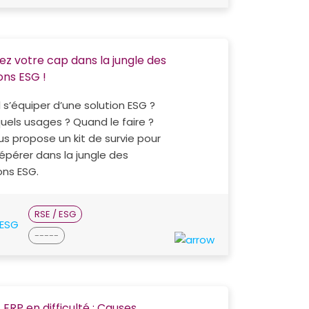
ez votre cap dans la jungle des
ons ESG !
l s’équiper d’une solution ESG ?
uels usages ? Quand le faire ?
s propose un kit de survie pour
épérer dans la jungle des
ons ESG.
RSE / ESG
-----
 ERP en difficulté : Causes,