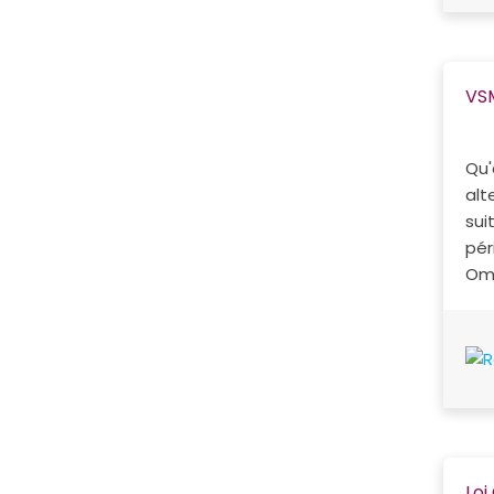
VSM
Qu'
alt
sui
pér
Omn
Loi