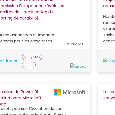
mission Européenne révèle les
consé
alités de simplification du
Nombre
orting de durabilité
renco
y remé
ures annoncées et impacts
Task F
entiels pour les entreprises
cet ar
Par Virgile D.
RSE / ESG
-----
nsition de Power BI
Les n
mium vers Microsoft
Janvi
ric
rosoft poursuit l’évolution de son
système data en intégrant Power