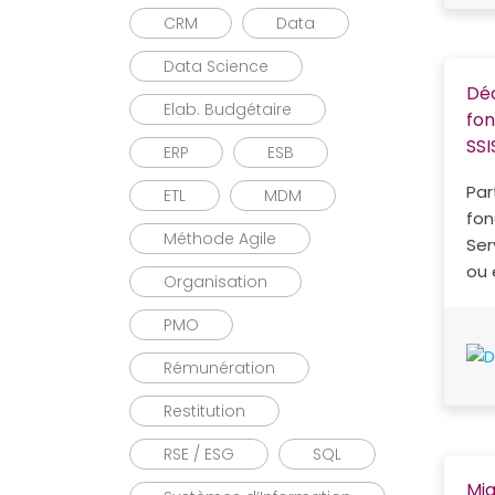
CRM
Data
Data Science
Dé
Elab. Budgétaire
fon
SSI
ERP
ESB
Par
ETL
MDM
fon
Méthode Agile
Ser
ou 
Organisation
PMO
Rémunération
Restitution
RSE / ESG
SQL
Mig