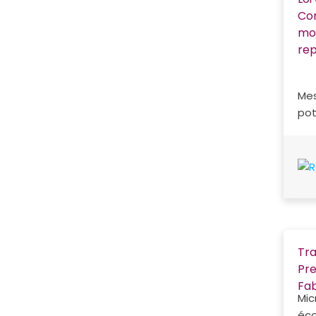
Com
mod
rep
Mes
pot
Tra
Pre
Fab
Mic
éco