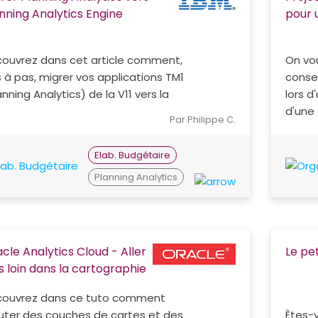
nning Analytics Engine
pour u
ouvrez dans cet article comment,
On vou
 à pas, migrer vos applications TM1
consei
anning Analytics) de la V11 vers la
lors 
d'une 
Par Philippe C.
Elab. Budgétaire
Planning Analytics
cle Analytics Cloud - Aller
Le pe
s loin dans la cartographie
ouvrez dans ce tuto comment
uter des couches de cartes et des
Êtes-v