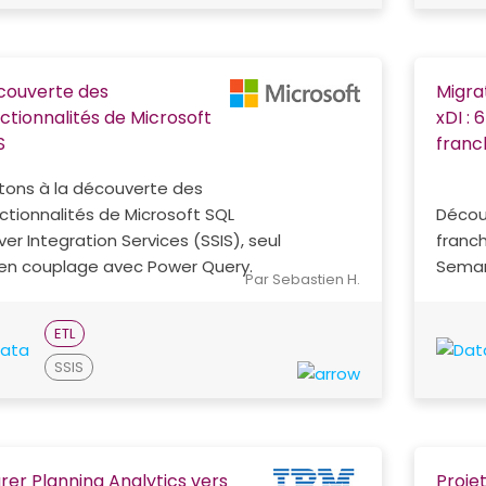
couverte des
Migra
ctionnalités de Microsoft
xDI :
S
franch
tons à la découverte des
ctionnalités de Microsoft SQL
Décou
ver Integration Services (SSIS), seul
franch
en couplage avec Power Query.
Semarc
Par Sebastien H.
ETL
SSIS
rer Planning Analytics vers
Projet