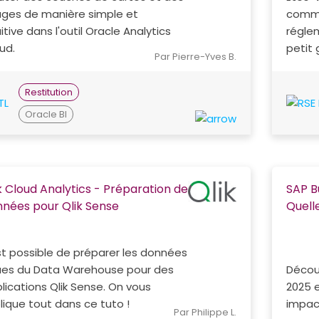
ges de manière simple et
comme
uitive dans l'outil Oracle Analytics
régle
ud.
petit 
Par Pierre-Yves B.
Restitution
Oracle BI
k Cloud Analytics - Préparation de
SAP B
nées pour Qlik Sense
Quell
est possible de préparer les données
ues du Data Warehouse pour des
Décou
lications Qlik Sense. On vous
2025 e
lique tout dans ce tuto !
impac
Par Philippe L.