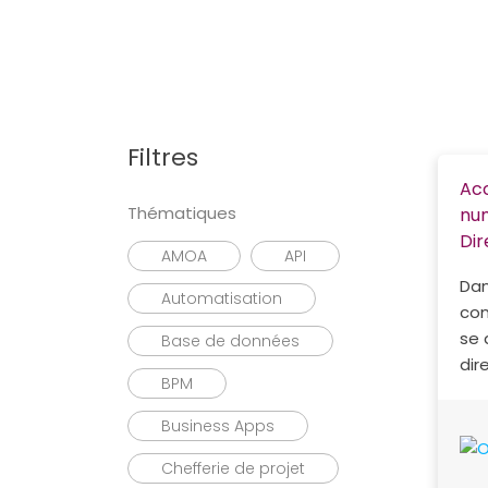
Rechercher
Filtres
Acc
Thématiques
nu
Dir
AMOA
API
Dan
Automatisation
con
se 
Base de données
dir
BPM
Business Apps
Chefferie de projet