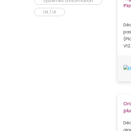
Systèmes d’Information
Pla
UX / UI
Déc
pas
(Pl
V12.
Ora
plu
Déc
ajo