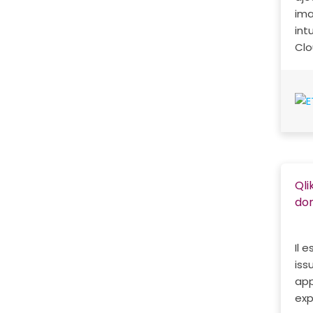
ima
int
Clo
Qli
don
Il 
iss
app
exp