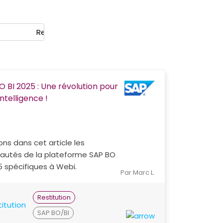
Rechercher
O BI 2025 : Une révolution pour
ntelligence !
ons dans cet article les
autés de la plateforme SAP BO
5 spécifiques à Webi.
Par Marc L.
Restitution
SAP BO/BI